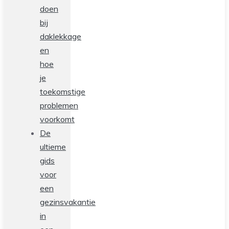
doen
bij
daklekkage
en
hoe
je
toekomstige
problemen
voorkomt
De
ultieme
gids
voor
een
gezinsvakantie
in