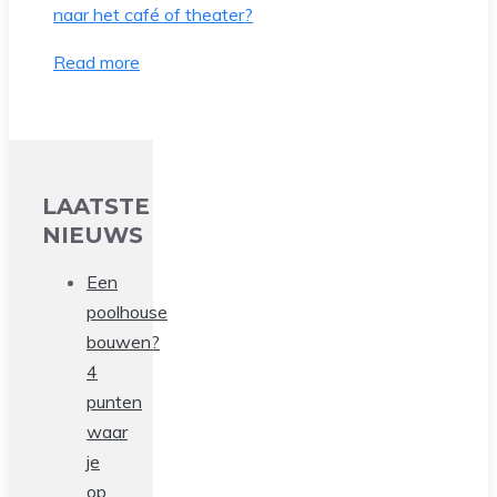
Read more
LAATSTE
NIEUWS
Een
poolhouse
bouwen?
4
punten
waar
je
op