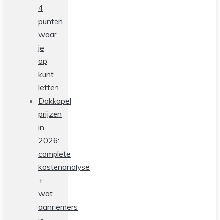
4
punten
waar
je
op
kunt
letten
Dakkapel
prijzen
in
2026:
complete
kostenanalyse
+
wat
aannemers
je