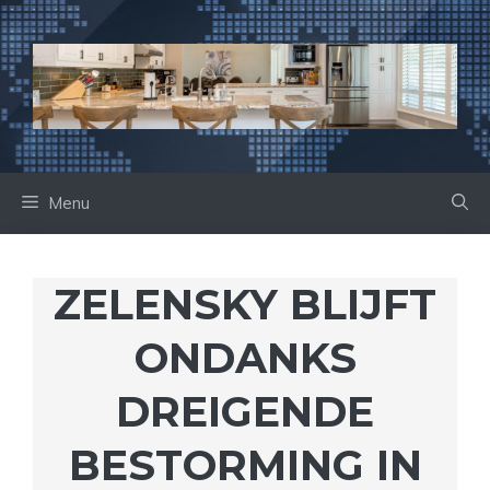
Ga
naar
de
inhoud
Menu
ZELENSKY BLIJFT
ONDANKS
DREIGENDE
BESTORMING IN