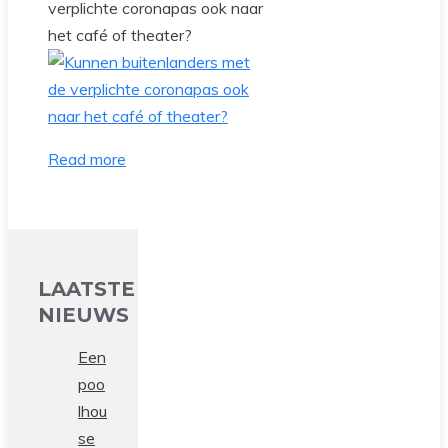
verplichte coronapas ook naar
het café of theater?
Read more
LAATSTE
NIEUWS
Een
poo
lhou
se