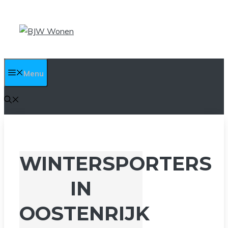
Ga
naar
de
inhoud
Menu
WINTERSPORTERS
IN
OOSTENRIJK