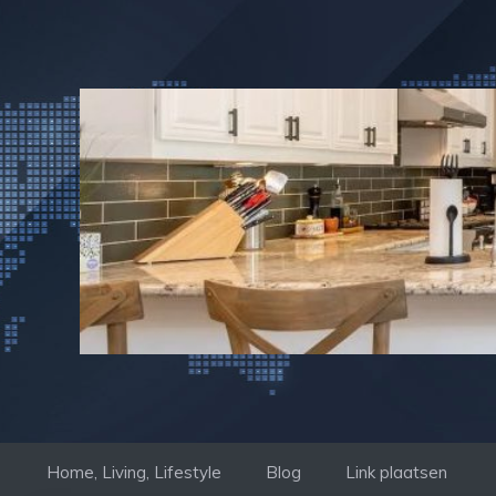
Ga
naar
de
inhoud
Home, Living, Lifestyle
Blog
Link plaatsen