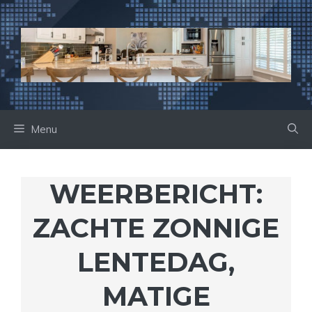
Ga
naar
de
inhoud
Menu
WEERBERICHT:
ZACHTE ZONNIGE
LENTEDAG,
MATIGE