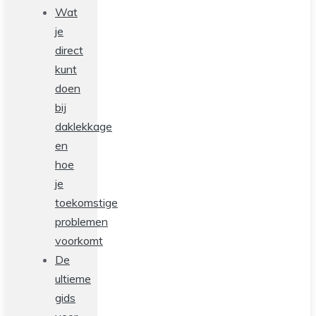
Wat
je
direct
kunt
doen
bij
daklekkage
en
hoe
je
toekomstige
problemen
voorkomt
De
ultieme
gids