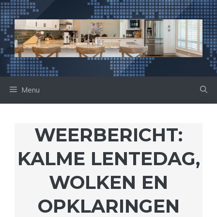
Ga
naar
de
inhoud
Menu
WEERBERICHT:
KALME LENTEDAG,
WOLKEN EN
OPKLARINGEN