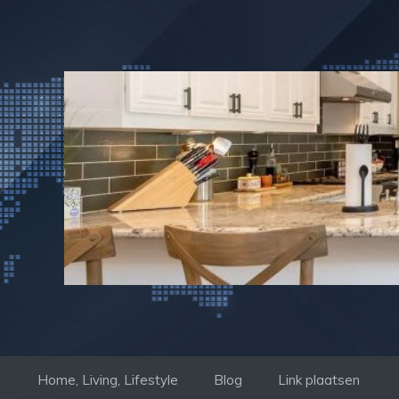
Ga
naar
de
inhoud
Home, Living, Lifestyle
Blog
Link plaatsen