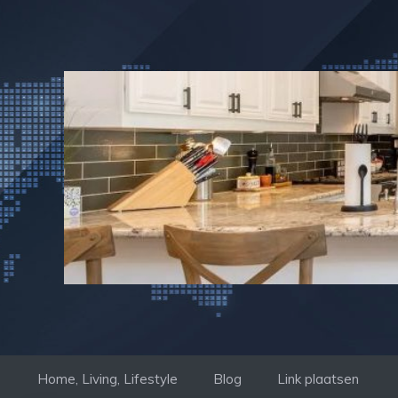
Ga
naar
de
inhoud
Home, Living, Lifestyle
Blog
Link plaatsen