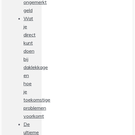
ongemerkt
geld
Wat
je
direct
kunt
doen
bij
daklekkage
en
hoe
je
toekomstige
problemen
voorkomt
De
ultieme