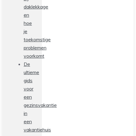
daklekkage
en
hoe
je
toekomstige
problemen
voorkomt
De
ultieme
gids
voor
een
gezinsvakantie
in
een
vakantiehuis