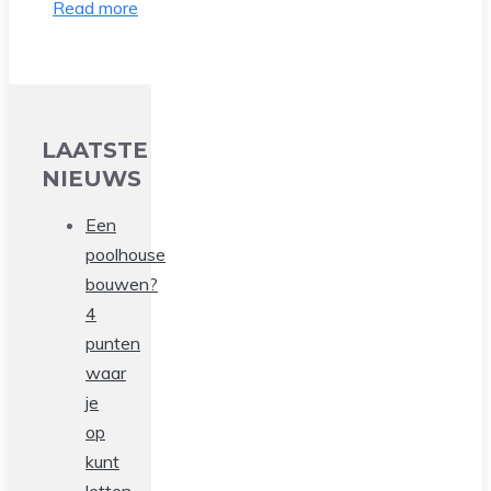
Read more
LAATSTE
NIEUWS
Een
poolhouse
bouwen?
4
punten
waar
je
op
kunt