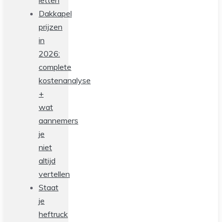
letten
Dakkapel
prijzen
in
2026:
complete
kostenanalyse
+
wat
aannemers
je
niet
altijd
vertellen
Staat
je
heftruck