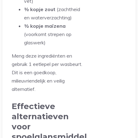
vet)
½ kopje zout
(zachtheid
en waterverzachting)
½ kopje maïzena
(voorkomt strepen op
glaswerk)
Meng deze ingrediënten en
gebruik 1 eetlepel per wasbeurt.
Dit is een goedkoop,
milieuvriendelijk en veilig
alternatief.
Effectieve
alternatieven
voor
spoelglansmiddel