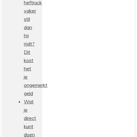
heftruck
vaker
stil
dan
hij
rijdt?
Dit
kost
het
je
ongemerkt
geld
Wat
je
direct
kunt
doen