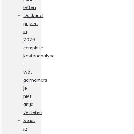
letten
Dakkapel
prijzen
in
2026:
complete
kostenanalyse
+
wat
aannemers
je
niet
altijd
vertellen
Staat
je