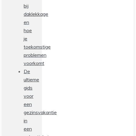
bij
daklekkage
en
hoe
je
toekomstige
problemen
voorkomt
De
ultieme
gids
voor
een
gezinsvakantie
in
een