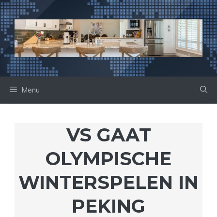
Ga
naar
de
inhoud
Menu
VS GAAT
OLYMPISCHE
WINTERSPELEN IN
PEKING