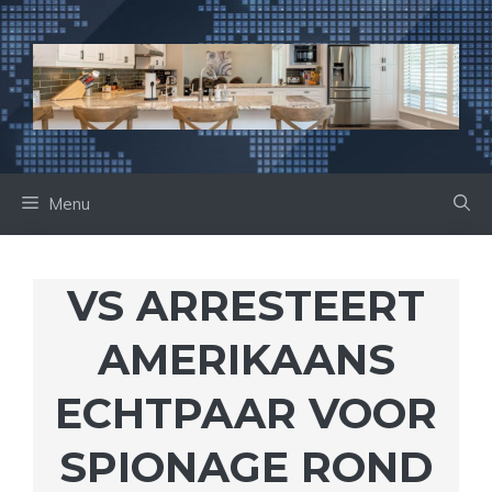
Ga
naar
de
inhoud
Menu
VS ARRESTEERT
AMERIKAANS
ECHTPAAR VOOR
SPIONAGE ROND