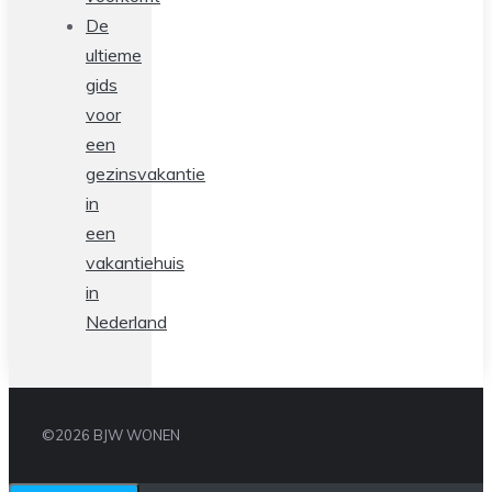
De
ultieme
gids
voor
een
gezinsvakantie
in
een
vakantiehuis
in
Nederland
©2026 BJW WONEN