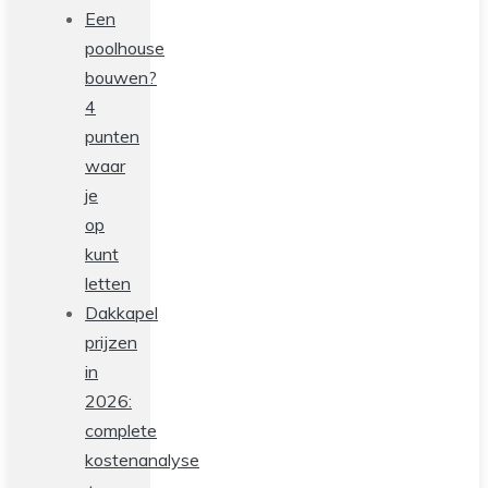
Een
poolhouse
bouwen?
4
punten
waar
je
op
kunt
letten
Dakkapel
prijzen
in
2026:
complete
kostenanalyse