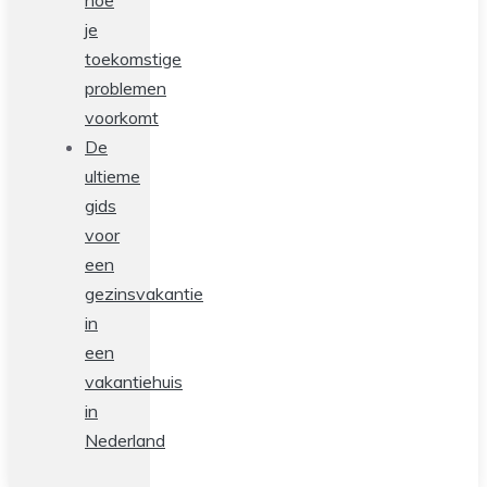
hoe
je
toekomstige
problemen
voorkomt
De
ultieme
gids
voor
een
gezinsvakantie
in
een
vakantiehuis
in
Nederland