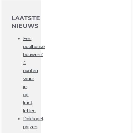
LAATSTE
NIEUWS
Een
poolhouse
bouwen?
4
punten
waar
je
op
kunt
letten
Dakkapel
prijzen