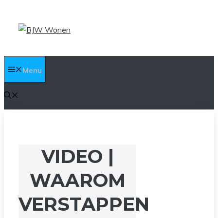
Ga
naar
de
inhoud
Menu
VIDEO |
WAAROM
VERSTAPPEN