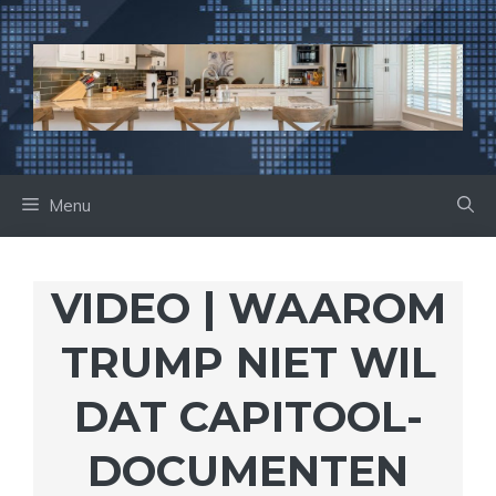
Ga
naar
de
inhoud
Menu
VIDEO | WAAROM
TRUMP NIET WIL
DAT CAPITOOL-
DOCUMENTEN