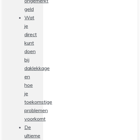
ongemerkt
geld
Wat
je
direct
kunt
doen
bij
daklekkage
en
hoe
je
toekomstige
problemen
voorkomt
De
ultieme