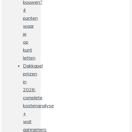
bouwen?
4
punten
waar
je
op
kunt
letten
Dakkapel
prijzen
in
2026:
complete
kostenanalyse
+
wat
aannemers