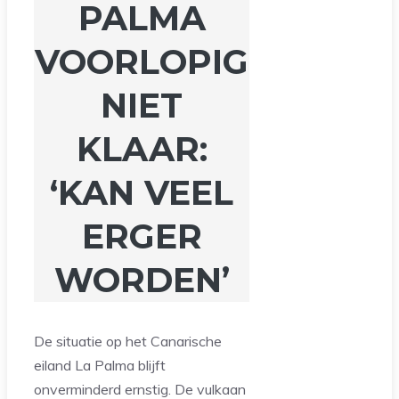
PALMA
VOORLOPIG
NIET
KLAAR:
‘KAN VEEL
ERGER
WORDEN’
De situatie op het Canarische
eiland La Palma blijft
onverminderd ernstig. De vulkaan