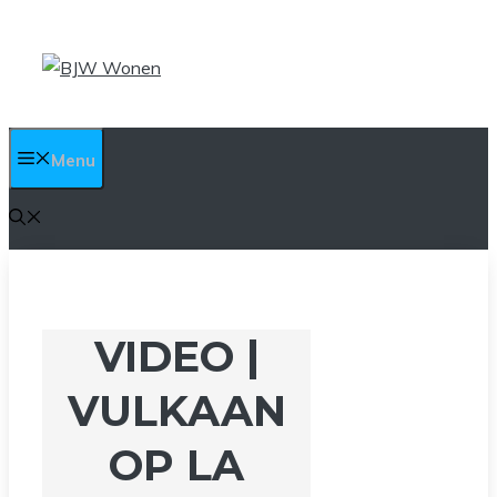
Ga
naar
de
inhoud
Menu
VIDEO |
VULKAAN
OP LA