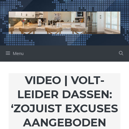
Ga
naar
de
inhoud
Menu
VIDEO | VOLT-
LEIDER DASSEN:
‘ZOJUIST EXCUSES
AANGEBODEN