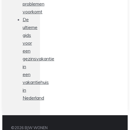
problemen
voorkomt
De
ultieme
gids
voor
een
gezinsvakantie
in
een
vakantiehuis
in
Nederland
©2026 BJW WONEN