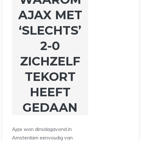
AJAX MET
‘SLECHTS’
2-0
ZICHZELF
TEKORT
HEEFT
GEDAAN
Ajax won dinsdagavond in
Amsterdam eenvoudig van