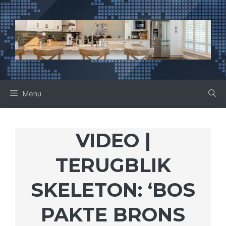
Ga
naar
de
inhoud
Menu
VIDEO |
TERUGBLIK
SKELETON: ‘BOS
PAKTE BRONS