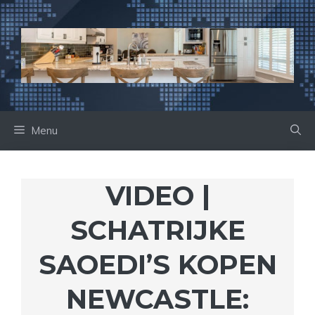
Ga
naar
de
inhoud
Menu
VIDEO |
SCHATRIJKE
SAOEDI’S KOPEN
NEWCASTLE: