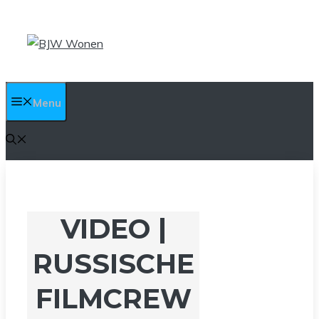
Ga
naar
de
inhoud
Menu
VIDEO |
RUSSISCHE
FILMCREW