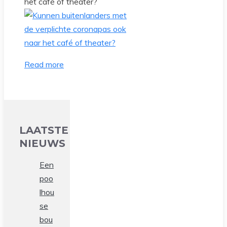
het café of theater?
Read more
LAATSTE
NIEUWS
Een
poo
lhou
se
bou