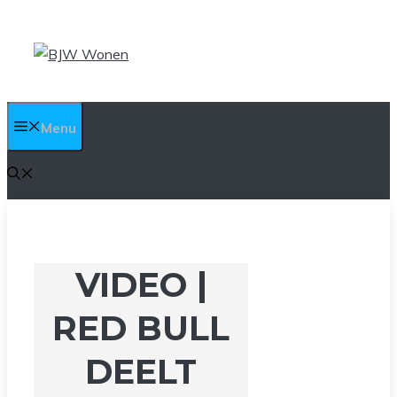
Ga
naar
de
inhoud
Menu
VIDEO |
RED BULL
DEELT