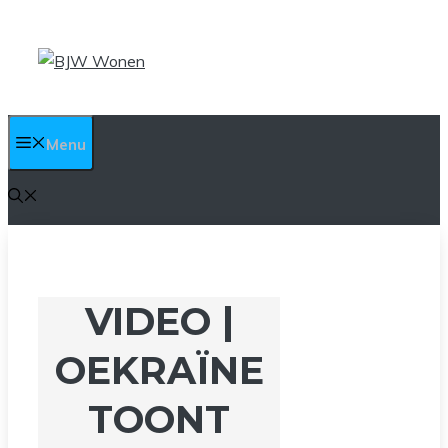
Ga
naar
de
inhoud
Menu
VIDEO |
OEKRAÏNE
TOONT