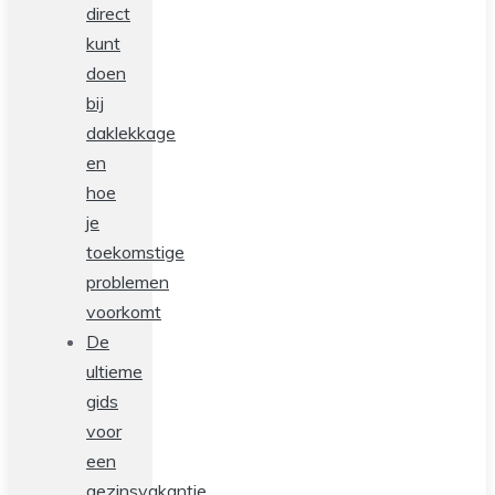
direct
kunt
doen
bij
daklekkage
en
hoe
je
toekomstige
problemen
voorkomt
De
ultieme
gids
voor
een
gezinsvakantie