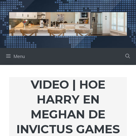
Ga
naar
de
inhoud
Menu
VIDEO | HOE
HARRY EN
MEGHAN DE
INVICTUS GAMES