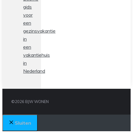
gids
voor
een
gezinsvakantie
in
een
vakantiehuis
in
Nederland
©2026 BJW WONEN
Sluiten