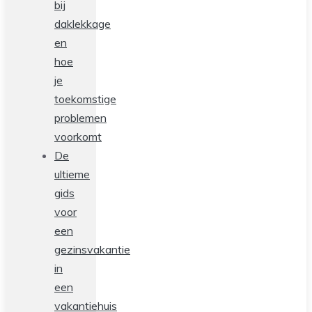
bij
daklekkage
en
hoe
je
toekomstige
problemen
voorkomt
De
ultieme
gids
voor
een
gezinsvakantie
in
een
vakantiehuis