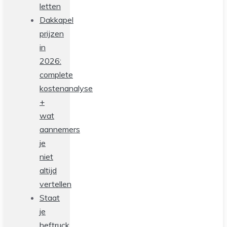
letten
Dakkapel
prijzen
in
2026:
complete
kostenanalyse
+
wat
aannemers
je
niet
altijd
vertellen
Staat
je
heftruck