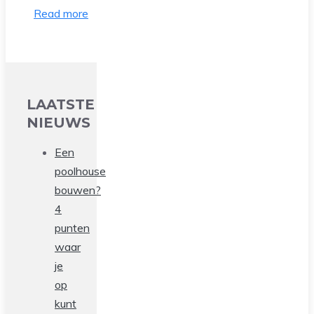
Read more
LAATSTE
NIEUWS
Een
poolhouse
bouwen?
4
punten
waar
je
op
kunt