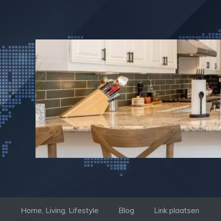
Ga
naar
de
inhoud
Home, Living, Lifestyle
Blog
Link plaatsen