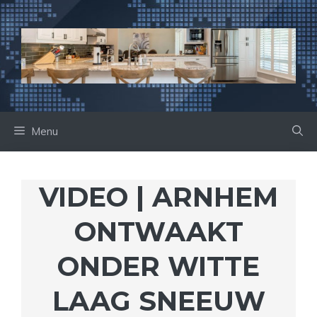
Ga
naar
de
inhoud
Menu
VIDEO | ARNHEM
ONTWAAKT
ONDER WITTE
LAAG SNEEUW