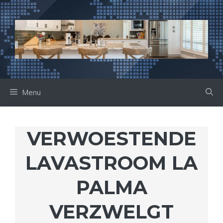
Ga
naar
de
inhoud
Menu
VERWOESTENDE
LAVASTROOM LA
PALMA
VERZWELGT