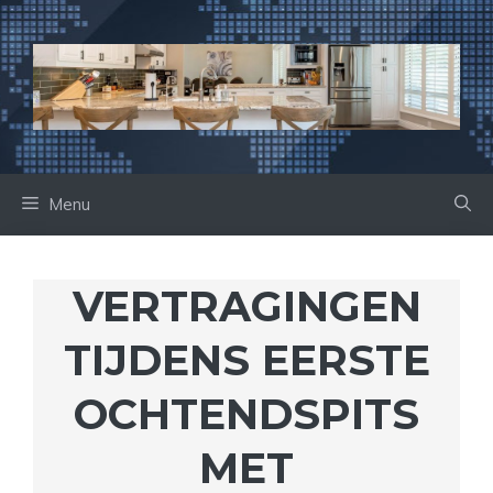
Ga
naar
de
inhoud
Menu
VERTRAGINGEN
TIJDENS EERSTE
OCHTENDSPITS
MET