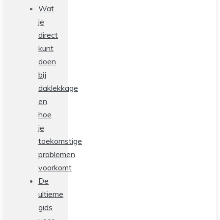
Wat
je
direct
kunt
doen
bij
daklekkage
en
hoe
je
toekomstige
problemen
voorkomt
De
ultieme
gids