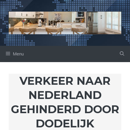
Ga
naar
de
inhoud
Menu
VERKEER NAAR
NEDERLAND
GEHINDERD DOOR
DODELIJK