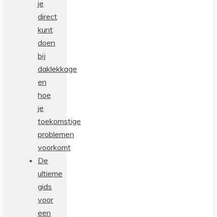
je
direct
kunt
doen
bij
daklekkage
en
hoe
je
toekomstige
problemen
voorkomt
De
ultieme
gids
voor
een