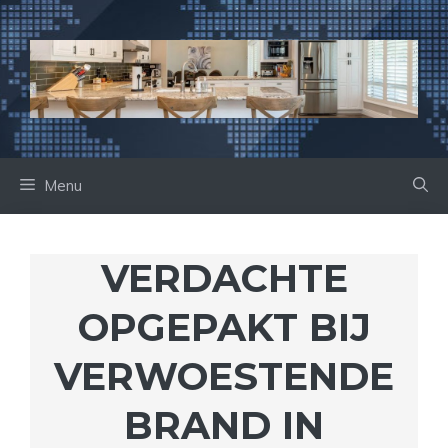
Ga
naar
de
inhoud
Menu
VERDACHTE
OPGEPAKT BIJ
VERWOESTENDE
BRAND IN