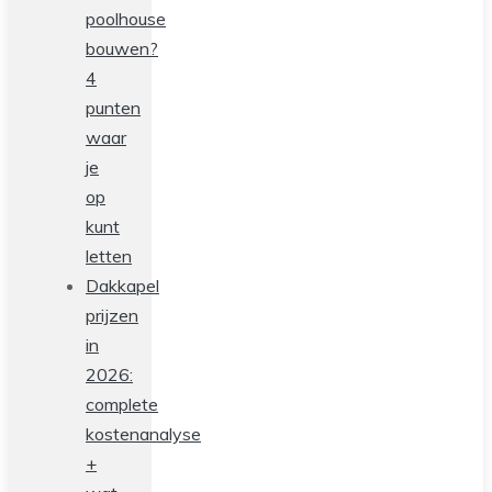
poolhouse
bouwen?
4
punten
waar
je
op
kunt
letten
Dakkapel
prijzen
in
2026:
complete
kostenanalyse
+