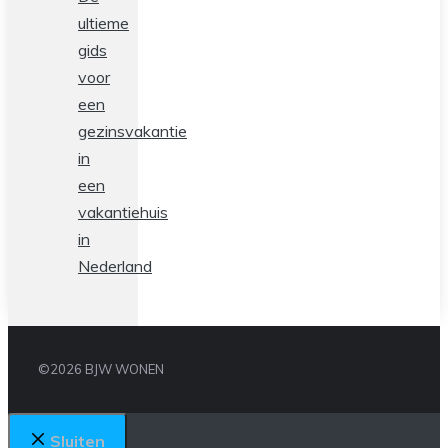
ultieme
gids
voor
een
gezinsvakantie
in
een
vakantiehuis
in
Nederland
©2026 BJW WONEN
Sluiten