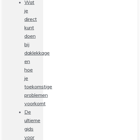
Wat
je
direct
kunt
doen
bij
daklekkage
en
hoe
je
toekomstige
problemen
voorkomt
De
ultieme
gids
voor