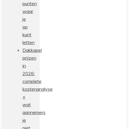
punten
waar
je
op
kunt
letten
Dakkapel
prijzen
in
2026:
complete
kostenanalyse
+
wat
aannemers
je
niet