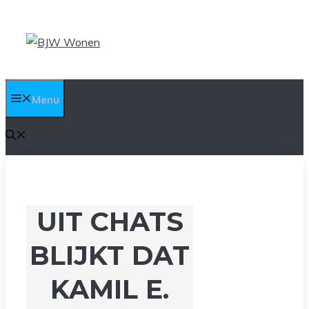
Ga
naar
de
inhoud
Menu
UIT CHATS
BLIJKT DAT
KAMIL E.