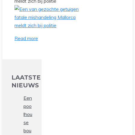
meldt zich bij politie
Read more
LAATSTE
NIEUWS
Een
poo
lhou
se
bou