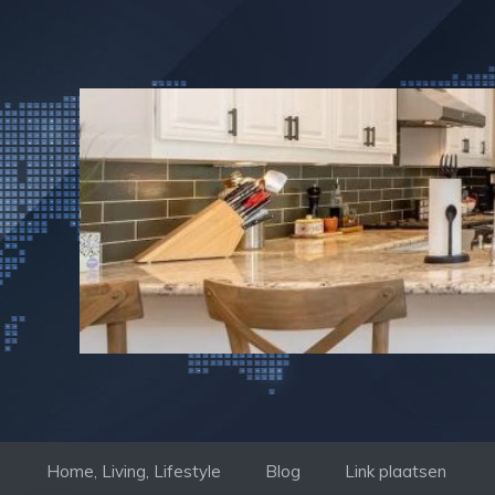
Ga
naar
de
inhoud
Home, Living, Lifestyle
Blog
Link plaatsen