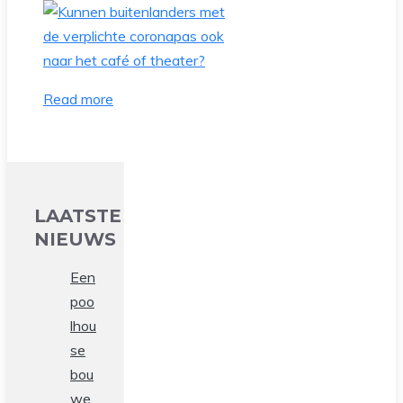
Read more
LAATSTE
NIEUWS
Een
poo
lhou
se
bou
we