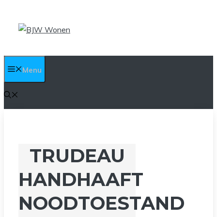
Ga
naar
de
inhoud
Menu
TRUDEAU
HANDHAAFT
NOODTOESTAND