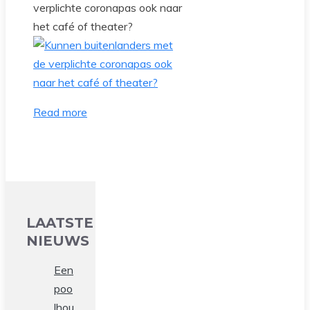
verplichte coronapas ook naar
het café of theater?
Read more
LAATSTE
NIEUWS
Een
poo
lhou