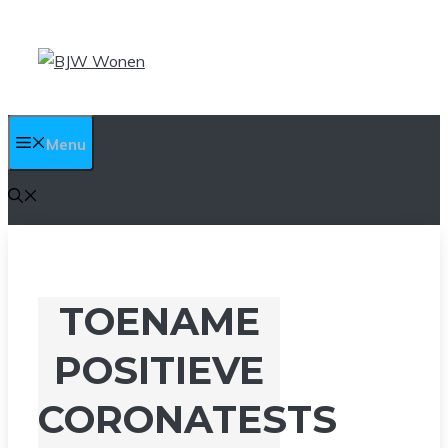
Ga
naar
de
inhoud
Menu
TOENAME
POSITIEVE
CORONATESTS