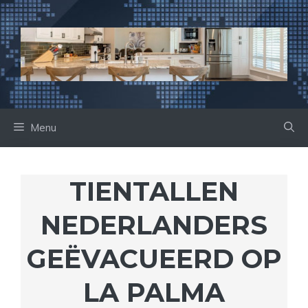
Ga
naar
de
inhoud
Menu
TIENTALLEN
NEDERLANDERS
GEËVACUEERD OP
LA PALMA