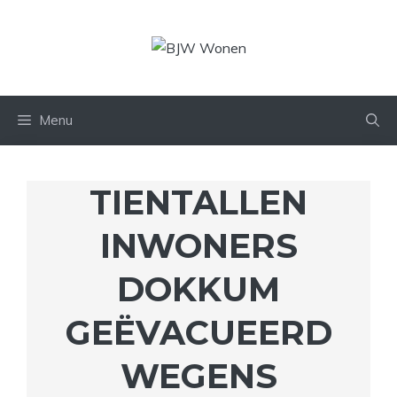
Ga
naar
de
inhoud
Menu
TIENTALLEN
INWONERS
DOKKUM
GEËVACUEERD
WEGENS