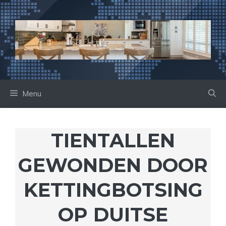
Ga
naar
de
inhoud
Menu
TIENTALLEN
GEWONDEN DOOR
KETTINGBOTSING
OP DUITSE