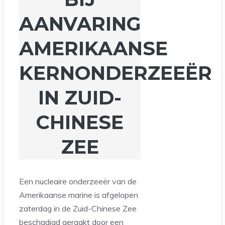
AANVARING
AMERIKAANSE
KERNONDERZEEËR
IN ZUID-
CHINESE
ZEE
Een nucleaire onderzeeër van de
Amerikaanse marine is afgelopen
zaterdag in de Zuid-Chinese Zee
beschadigd geraakt door een