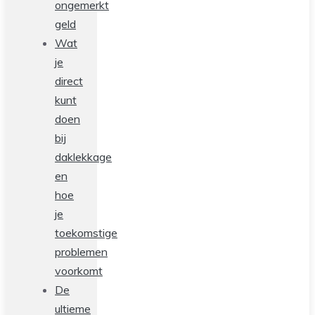
ongemerkt
geld
Wat
je
direct
kunt
doen
bij
daklekkage
en
hoe
je
toekomstige
problemen
voorkomt
De
ultieme